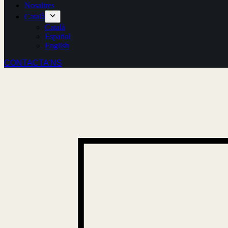
Nosaltres
Català
Català
Español
English
CONTACTA'NS