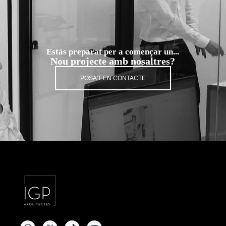
Estàs preparat per a començar un...
Nou projecte amb nosaltres?
POSA'T EN CONTACTE